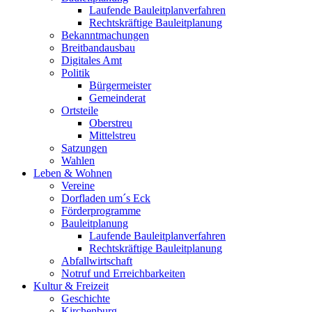
Laufende Bauleitplanverfahren
Rechtskräftige Bauleitplanung
Bekanntmachungen
Breitbandausbau
Digitales Amt
Politik
Bürgermeister
Gemeinderat
Ortsteile
Oberstreu
Mittelstreu
Satzungen
Wahlen
Leben & Wohnen
Vereine
Dorfladen um´s Eck
Förderprogramme
Bauleitplanung
Laufende Bauleitplanverfahren
Rechtskräftige Bauleitplanung
Abfallwirtschaft
Notruf und Erreichbarkeiten
Kultur & Freizeit
Geschichte
Kirchenburg