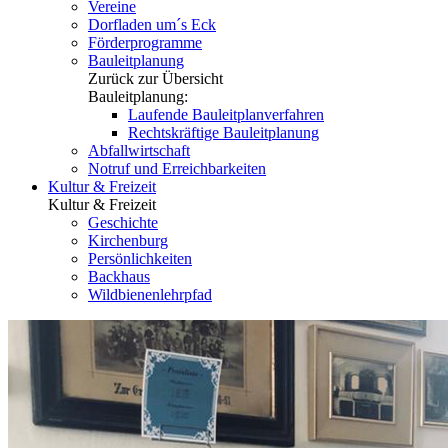
Vereine
Dorfladen um´s Eck
Förderprogramme
Bauleitplanung
Zurück zur Übersicht
Bauleitplanung:
Laufende Bauleitplanverfahren
Rechtskräftige Bauleitplanung
Abfallwirtschaft
Notruf und Erreichbarkeiten
Kultur & Freizeit
Kultur & Freizeit
Geschichte
Kirchenburg
Persönlichkeiten
Backhaus
Wildbienenlehrpfad